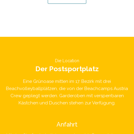
Die Location
Der Postsportplatz
Eine Grünoase mitten im 17. Bezirk mit drei
Beachvolleyballplätzen, die von der Beachcamps Austria
Crew geplegt werden. Garderoben mit versperrbaren
Kästchen und Duschen stehen zur Verfügung.
Anfahrt