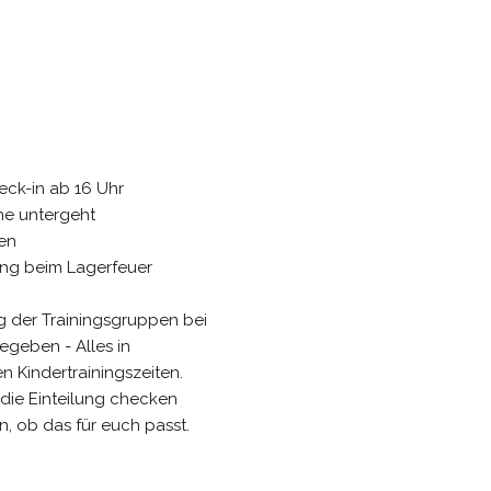
heck-in ab 16 Uhr
nne untergeht
sen
ung beim Lagerfeuer
g der Trainingsgruppen bei
egeben - Alles in
 Kindertrainingszeiten.
 die Einteilung checken
 ob das für euch passt.