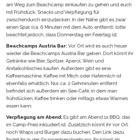
am Weg zum Beachcamp einkaufen zu gehen und euch
mit Frühstück, Snacks und Verpflegung für
zwischendurch einzudecken. In der Nähe gibt es zwar
einen Spar (ca. 6 Minuten mit dem Auto entfernt), bitte
beachtet jedoch, dass Donnerstag ein Feiertag ist.
Beachcamps Austria Bar:
Vor Ort wird es auch heuer
wieder die Beachcamps Austria Bar geben. Dort könnt ihr
Getränke wie Bier, Spritzer, Aperol, Wein und
Anitalkohlisches kaufen. Außerdem gibt es eine
Kaffeemaschine: Kaffee mit Milch oder Hafermilch ist
ebenfalls erhältlich. Nur ca. 2 Gehminuten entfernt
befindet sich außerdem ein See-Café, in dem man
frühstücken, Kaffee trinken oder mittags etwas Warmes
essen kann.
Verpflegung am Abend:
Es gibt am Abend 1x BBQ, das
im Camp-Preis inkludiert ist. Zusätzlich könnt ihr vor Ort
noch Wraps und Burger dazu buchen. Den Link dazu
findet ihr in der Gruppenbeschreibung. Ihr könnt ab