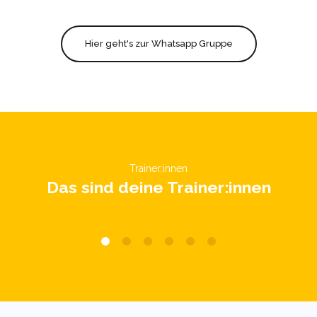
Hier geht's zur Whatsapp Gruppe
Trainer:innen
Das sind deine Trainer:innen
Christoph
Lorem ipsum