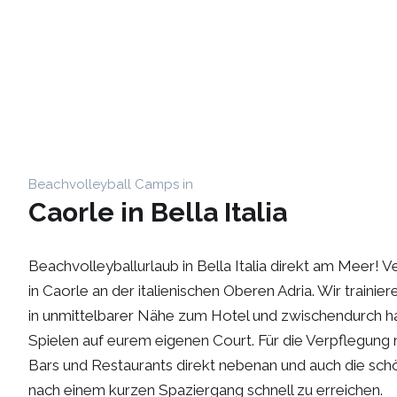
Beachvolleyball Ca
Beachvolleyball Camps in
Caorle in Bella Italia
Beachvolleyballurlaub in Bella Italia direkt am Meer! V
JETZT BUCHEN
in Caorle an der italienischen Oberen Adria. Wir trainie
in unmittelbarer Nähe zum Hotel und zwischendurch habt 
Spielen auf eurem eigenen Court. Für die Verpflegung m
Bars und Restaurants direkt nebenan und auch die schö
nach einem kurzen Spaziergang schnell zu erreichen.