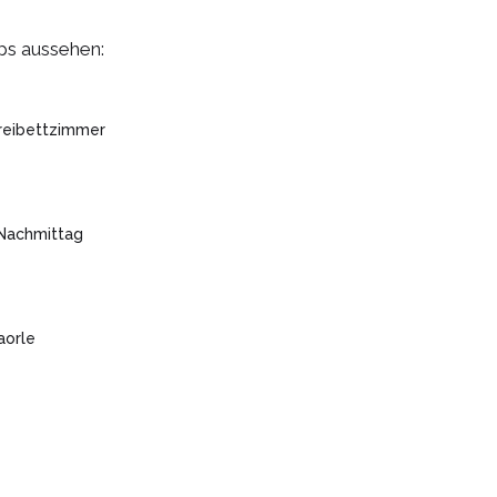
ps aussehen:
reibettzimmer
 Nachmittag
aorle