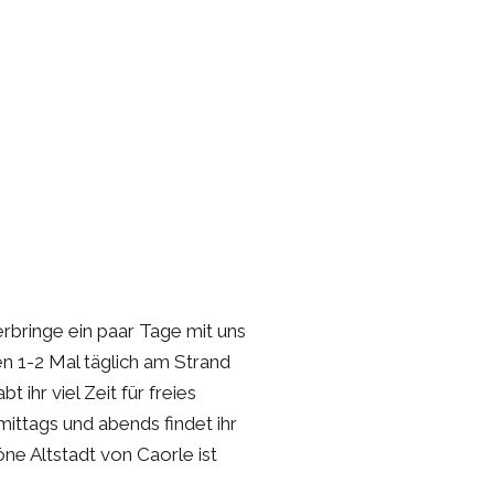
mps in Caorle
erbringe ein paar Tage mit uns
ren 1-2 Mal täglich am Strand
ihr viel Zeit für freies
ittags und abends findet ihr
ne Altstadt von Caorle ist